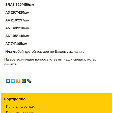
SRA3 320*450
мм
A3 297*420
мм
А4 210*297мм
А5 148*210мм
А6 105*148мм
А7 74*105мм
Или любой другой размер по Вашему желанию!
На все возникшие вопросы ответят наши специалисты,
пишите.
Портфолио
Печать на ручках
Пластиковые карты