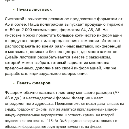
Печать листовок
Листовкой называется рекламное предложение форматом от
А5 и более. Наша полиграфия выпускает продукцию тиражом
от 50 до 2 000 экземпляров, форматом А4, А5, А6. На
листовке можно поместить большое количество информации
о продуктах, акциях или предложениях компании. Их можно
распространять во время различных выставок, конференций
в магазинах, офисах и бизнес-центрах, где много клиентов.
Дизайн листовки разрабатывается вместе с заказчиком,
который может выбрать готовый вариант из множества
предложенных, дополнив его своей информацией, или же
разработать индивидуальное оформление.
Печать флаеров
Флаером обычно называют листовку меньшего размера (А7,
А6 и др.) и нестандартной формы. Флаер не имеет
определенного адресата. П
редъявителю о
н может давать право на
скидку, подарок от фирмы, или же являться приглашением на какое-
нибудь официальное мероприятие. Плотность бумаги, на которой
осуществляется печать - 115 г/м. Выбор нужного формата зависит от
объема информации, которую нужно поместить на флаер.