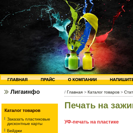
ГЛАВНАЯ
ПРАЙС
О КОМПАНИИ
НАПИШИТ
Лигаинфо
/
Главная
>
Каталог товаров
>
Стат
Печать на зажи
Каталог товаров
Заказать пластиковые
УФ-печать на пластике
дисконтные карты
Бейджи