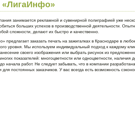
т «ЛигаИнфо»
ания занимается рекламной и сувенирной полиграфией уже нескол
обиться больших успехов в производственной деятельности. Опы
бой сложности, делают их быстро и качественно.
» предлагает заказать печать на зажигалках в Краснодаре в любо
ого уровня. Мы используем индивидуальный подход к каждому клие
нанесение своего изображения или выбрать рисунок из предложе
 многих показателей: многоцветности или одноцветности, наличия 
до начала работ. Не следует забывать, что в компании разработа
 для постоянных заказчиков. У вас всегда есть возможность сэконо