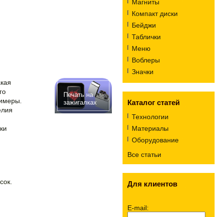
Магниты
Компакт диски
Бейджи
Таблички
Меню
Воблеры
Значки
акая
го
Печать на
лимеры.
Каталог статей
зажигалках
елия
Технологии
ки
Материалы
Оборудование
Все статьи
сок.
Для клиентов
E-mail: