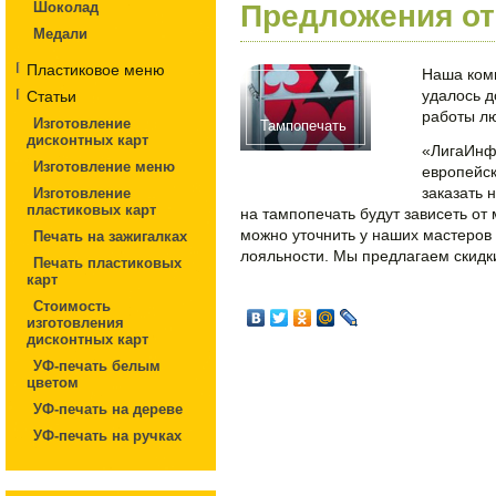
Шоколад
Предложения о
Медали
Пластиковое меню
Наша комп
удалось д
Статьи
работы лю
Изготовление
Тампопечать
дисконтных карт
«ЛигаИнфо
Изготовление меню
европейск
заказать 
Изготовление
пластиковых карт
на тампопечать будут зависеть от
можно уточнить у наших мастеров 
Печать на зажигалках
лояльности. Мы предлагаем скидки
Печать пластиковых
карт
Стоимость
изготовления
дисконтных карт
УФ-печать белым
цветом
УФ-печать на дереве
УФ-печать на ручках