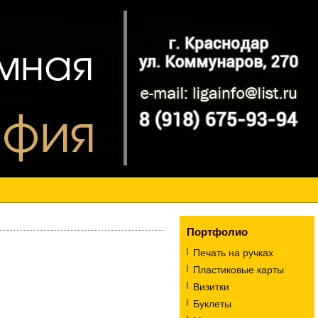
Портфолио
Печать на ручках
Пластиковые карты
Визитки
Буклеты