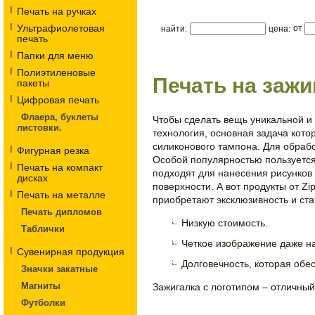
Печать на ручках
Ультрафиолетовая
от
найти:
цена:
печать
Папки для меню
Полиэтиленовые
Печать на зажи
пакеты
Цифровая печать
Флаера, буклеты
Чтобы сделать вещь уникальной и
листовки.
технология, основная задача кот
силиконового тампона. Для обрабо
Фигурная резка
Особой популярностью пользуется 
Печать на компакт
подходят для нанесения рисунков
дисках
поверхности. А вот продукты от Zi
Печать на металле
приобретают эксклюзивность и ст
Печать дипломов
Низкую стоимость.
Таблички
Четкое изображение даже н
Сувенирная продукция
Долговечность, которая обе
Значки закатные
Магниты
Зажигалка с логотипом – отличный 
Футболки