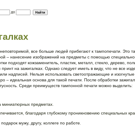
до
галках
 неповторимой, все больше людей прибегают к тампопечати. Это т
орой – нанесение изображений на предметы с помощью специально
тки подходят кожзаменитель, пластик, металл, стекло, дерево, по
принт на зажигалках. Однако следует иметь в виду, что не все изд
 или надписей. Нельзя использовать светоотражающие и изогнутые
ppo – идеальная основа для такой печати. После обработки зажигал
атусность. Среди преимуществ тампонной печати можно выделить:
а миниатюрных предметах.
спечивается, благодаря глубокому проникновению специальных кра
подарок мужу, другу, коллеге по работе.